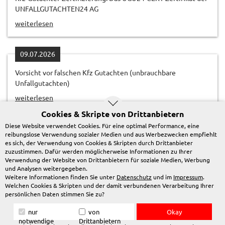
UNFALLGUTACHTEN24 AG
weiterlesen
09.07.2026
Vorsicht vor falschen Kfz Gutachten (unbrauchbare
Unfallgutachten)
weiterlesen
Cookies & Skripte von Drittanbietern
Diese Website verwendet Cookies. Für eine optimal Performance, eine
reibungslose Verwendung sozialer Medien und aus Werbezwecken empfiehlt
es sich, der Verwendung von Cookies & Skripten durch Drittanbieter
zuzustimmen. Dafür werden möglicherweise Informationen zu Ihrer
Verwendung der Website von Drittanbietern für soziale Medien, Werbung
und Analysen weitergegeben.
© 2026 www.unfallgutachten24.de
Weitere Informationen finden Sie unter
Datenschutz
und im
Impressum
.
Login
Partner werden
Kontakt
Welchen Cookies & Skripten und der damit verbundenen Verarbeitung Ihrer
persönlichen Daten stimmen Sie zu?
Datenschutz
Impressum
Okay
nur
von
notwendige
Drittanbietern