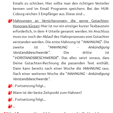
Emails zu schicken. Hier sollte man den richtigen Verteiler
kennen und im Email Programm speichern. Bei der HUK-
Coburg reichen 3 Empfänger aus. Diese sind ...
Mahnungen an Versicherungen, die gerne Gutachten-
Honorare kürzen
: Hier ist nur ein einziger kurzer Texbaustein
erforderlich, in dem 4 Urteile genannt werden. Im Anschluss
muss nur noch der Ablauf des Mahnprozesses vom Gutachter
verstanden werden. Die erste Mahnung ist "
MAHNUNG
". Die
zweite ist "
MAHNUNG - Ankündigung
Vorstandsbeschwerde"
. Die dritte ist
"
VORSTANDSBESCHWERDE
". Das alles setzt voraus, dass
Deine Gutachten-Rechnung die passenden Text enthält.
Dann kann bereits nach einer Woche die
MAHNUNG
raus.
Nach einer weiteren Woche die "
MAHNUNG - Ankündigung
Vorstandsbeschwerde".
. .Fortsetzung folgt...
Wann ist der beste Zeitpunkt zum Mahnen?
. .Fortsetzung folgt...
...