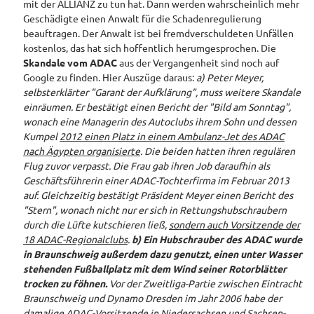
mit der ALLIANZ zu tun hat. Dann werden wahrscheinlich mehr
Geschädigte einen Anwalt für die Schadenregulierung
beauftragen. Der Anwalt ist bei fremdverschuldeten Unfällen
kostenlos, das hat sich hoffentlich herumgesprochen. Die
Skandale vom ADAC
aus der Vergangenheit sind noch auf
Google zu finden. Hier Auszüge daraus:
a)
Peter Meyer,
selbsterklärter "Garant der Aufklärung", muss weitere Skandale
einräumen. Er bestätigt einen Bericht der "Bild am Sonntag",
wonach eine Managerin des Autoclubs ihrem Sohn und dessen
Kumpel
2012 einen Platz in einem Ambulanz-Jet des ADAC
nach Ägypten organisierte
. Die beiden hatten ihren regulären
Flug zuvor verpasst. Die Frau gab ihren Job daraufhin als
Geschäftsführerin einer ADAC-Tochterfirma im Februar 2013
auf. Gleichzeitig bestätigt Präsident Meyer einen Bericht des
"Stern", wonach nicht nur er sich in Rettungshubschraubern
durch die Lüfte kutschieren ließ,
sondern auch Vorsitzende der
18 ADAC-Regionalclubs
.
b) Ein Hubschrauber des ADAC wurde
in Braunschweig außerdem dazu genutzt, einen unter Wasser
stehenden Fußballplatz mit dem Wind seiner Rotorblätter
trocken zu föhnen.
Vor der Zweitliga-Partie zwischen Eintracht
Braunschweig und Dynamo Dresden im Jahr 2006 habe der
damalige ADAC-Vorsitzende in Niedersachsen und Sachsen-